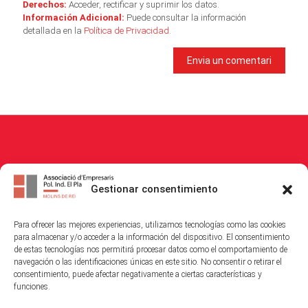
Derechos:
Acceder, rectificar y suprimir los datos.
Información Adicional:
Puede consultar la información
detallada en la
Política de Privacidad
.
© 2026
Associació Empresaris i Propietaris Polígon Industrial El Pla
. All
Gestionar consentimiento
Rights Reserved.
Para ofrecer las mejores experiencias, utilizamos tecnologías como las cookies
Política de Cookies
|
Política de Privacitat
|
Avis Legal
para almacenar y/o acceder a la información del dispositivo. El consentimiento
de estas tecnologías nos permitirá procesar datos como el comportamiento de
navegación o las identificaciones únicas en este sitio. No consentir o retirar el
consentimiento, puede afectar negativamente a ciertas características y
funciones.