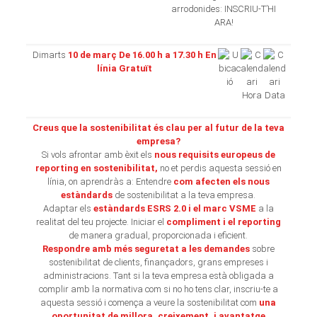
Dimarts
10 de març
De 16.00 h
a 17.30 h
En
línia Gratuït
Creus que la sostenibilitat és clau per al futur de la teva
empresa?
Si vols afrontar amb èxit els
nous requisits europeus de
reporting en sostenibilitat,
no et perdis aquesta sessió en
línia, on aprendràs a: Entendre
com afecten els nous
estàndards
de sostenibilitat a la teva empresa.
Adaptar els
estàndards ESRS 2.0 i el marc VSME
a la
realitat del teu projecte. Iniciar el
compliment i el reporting
de manera gradual, proporcionada i eficient.
Respondre amb més seguretat a les demandes
sobre
sostenibilitat de clients, finançadors, grans empreses i
administracions. Tant si la teva empresa està obligada a
complir amb la normativa com si no ho tens clar, inscriu-te a
aquesta sessió i comença a veure la sostenibilitat com
una
oportunitat de millora, creixement, i avantatge