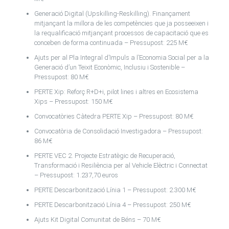
Generació Digital (Upskilling-Reskilling). Finançament
mitjançant la millora de les competències que ja posseeixen i
la requalificació mitjançant processos de capacitació que es
conceben de forma continuada – Pressupost: 225 M€
Ajuts per al Pla Integral d’Impuls a l’Economia Social per a la
Generació d’un Teixit Econòmic, Inclusiu i Sostenible –
Pressupost: 80 M€
PERTE Xip: Reforç R+D+i, pilot lines i altres en Ecosistema
Xips – Pressupost: 150 M€
Convocatòries Càtedra PERTE Xip – Pressupost: 80 M€
Convocatòria de Consolidació Investigadora – Pressupost:
86 M€
PERTE VEC 2. Projecte Estratègic de Recuperació,
Transformació i Resiliència per al Vehicle Elèctric i Connectat
– Pressupost: 1.237,70 euros
PERTE Descarbonització Línia 1 – Pressupost: 2.300 M€
PERTE Descarbonització Línia 4 – Pressupost: 250 M€
Ajuts Kit Digital Comunitat de Béns – 70 M€