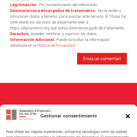
Legitimación:
Por consentimiento del interesado.
Destinatarios y encargados de tratamiento:
No se ceden o
comunican datos a terceros para prestar este servicio. El Titular ha
contratado los servicios de alojamiento web a
https://elplamolins.org que actúa como encargado de tratamiento.
Derechos:
Acceder, rectificar y suprimir los datos.
Información Adicional:
Puede consultar la información
detallada en la
Política de Privacidad
.
© 2026
Associació Empresaris i Propietaris Polígon Industrial El Pla
. All
Gestionar consentimiento
Rights Reserved.
Para ofrecer las mejores experiencias, utilizamos tecnologías como las cookies
Política de Cookies
|
Política de Privacitat
|
Avis Legal