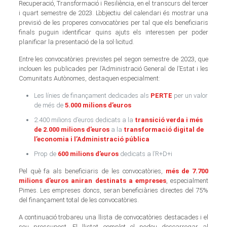
Recuperació, Transformació i Resiliència, en el transcurs del tercer
i quart semestre de 2023. L’objectiu del calendari és mostrar una
previsió de les properes convocatòries per tal que els beneficiaris
finals puguin identificar quins ajuts els interessen per poder
planificar la presentació de la sol·licitud.
Entre les convocatòries previstes pel segon semestre de 2023, que
inclouen les publicades per l’Administració General de l’Estat i les
Comunitats Autònomes, destaquen especialment:
Les línies de finançament dedicades als
PERTE
per un valor
de més de
5.000 milions d’euros
2.400 milions d’euros dedicats a la
transició verda i més
de 2.000 milions d’euros
a la
transformació digital de
l’economia i l’Administració pública
Prop de
600 milions d’euros
dedicats a l’R+D+i
Pel què fa als beneficiaris de les convocatòries,
més de 7.700
milions d’euros aniran destinats a empreses
, especialment
Pimes. Les empreses doncs, seran beneficiàries directes del 75%
del finançament total de les convocatòries.
A continuació trobareu una llista de convocatòries destacades i el
seu pressupost. El llistat complet el podeu descarregar al