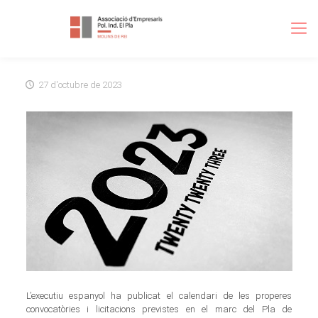
27 d'octubre de 2023
L’executiu espanyol ha publicat el calendari de les properes
convocatòries i licitacions previstes en el marc del Pla de