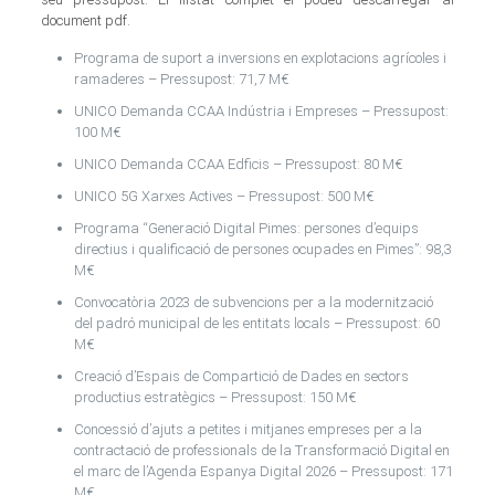
document pdf.
Programa de suport a inversions en explotacions agrícoles i
ramaderes – Pressupost: 71,7 M€
UNICO Demanda CCAA Indústria i Empreses – Pressupost:
100 M€
UNICO Demanda CCAA Edficis – Pressupost: 80 M€
UNICO 5G Xarxes Actives – Pressupost: 500 M€
Programa “Generació Digital Pimes: persones d’equips
directius i qualificació de persones ocupades en Pimes”: 98,3
M€
Convocatòria 2023 de subvencions per a la modernització
del padró municipal de les entitats locals – Pressupost: 60
M€
Creació d’Espais de Compartició de Dades en sectors
productius estratègics – Pressupost: 150 M€
Concessió d’ajuts a petites i mitjanes empreses per a la
contractació de professionals de la Transformació Digital en
el marc de l’Agenda Espanya Digital 2026 – Pressupost: 171
M€