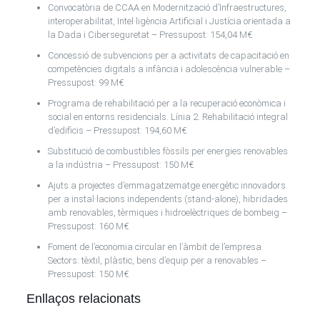
Convocatòria de CCAA en Modernització d’Infraestructures,
interoperabilitat, Intel·ligència Artificial i Justícia orientada a
la Dada i Ciberseguretat – Pressupost: 154,04 M€
Concessió de subvencions per a activitats de capacitació en
competències digitals a infància i adolescència vulnerable –
Pressupost: 99 M€
Programa de rehabilitació per a la recuperació econòmica i
social en entorns residencials. Línia 2. Rehabilitació integral
d’edificis – Pressupost: 194,60 M€
Substitució de combustibles fòssils per energies renovables
a la indústria – Pressupost: 150 M€
Ajuts a projectes d’emmagatzematge energètic innovadors
per a instal·lacions independents (stand-alone), hibridades
amb renovables, tèrmiques i hidroelèctriques de bombeig –
Pressupost: 160 M€
Foment de l’economia circular en l’àmbit de l’empresa.
Sectors: tèxtil, plàstic, bens d’equip per a renovables –
Pressupost: 150 M€
Enllaços relacionats