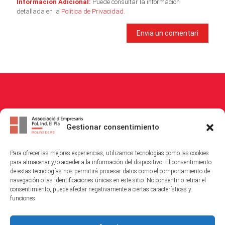
Información Adicional:
Puede consultar la información
detallada en la
Política de Privacidad
.
© 2026
Associació Empresaris i Propietaris Polígon Industrial El Pla
. All
Gestionar consentimiento
Rights Reserved.
Para ofrecer las mejores experiencias, utilizamos tecnologías como las cookies
Política de Cookies
|
Política de Privacitat
|
Avis Legal
para almacenar y/o acceder a la información del dispositivo. El consentimiento
de estas tecnologías nos permitirá procesar datos como el comportamiento de
navegación o las identificaciones únicas en este sitio. No consentir o retirar el
consentimiento, puede afectar negativamente a ciertas características y
funciones.