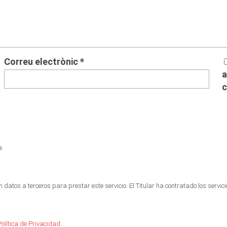
Correu electrònic
*
c
a.
datos a terceros para prestar este servicio. El Titular ha contratado los servi
Política de Privacidad
.