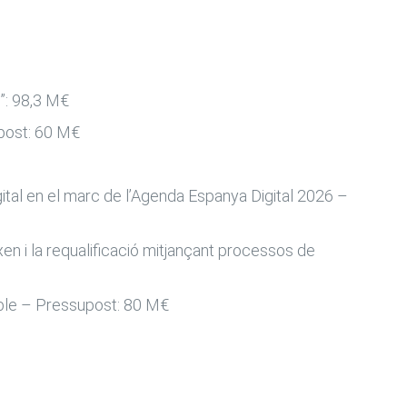
s”: 98,3 M€
upost: 60 M€
gital en el marc de l’Agenda Espanya Digital 2026 –
xen i la requalificació mitjançant processos de
enible – Pressupost: 80 M€