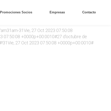
Promociones Socios
Empresas
Contacto
7am31am-31Vie, 27 Oct 2023 07:50:08
3 07:50:08 +0000p+00:0010#27 d'octubre de
#!31Vie, 27 Oct 2023 07:50:08 +0000p+00:0010#