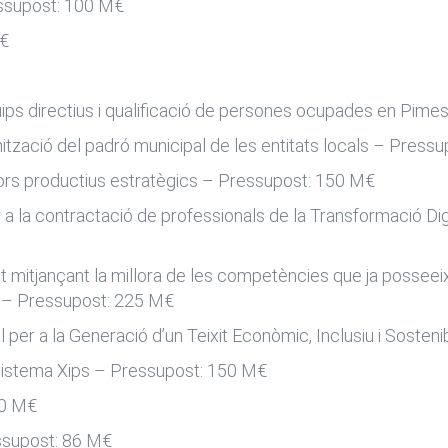
ssupost: 100 M€
M€
ips directius i qualificació de persones ocupades en Pime
tzació del padró municipal de les entitats locals – Press
ors productius estratègics – Pressupost: 150 M€
 a la contractació de professionals de la Transformació Di
nt mitjançant la millora de les competències que ja posseei
 – Pressupost: 225 M€
al per a la Generació d’un Teixit Econòmic, Inclusiu i Sost
cosistema Xips – Pressupost: 150 M€
80 M€
essupost: 86 M€