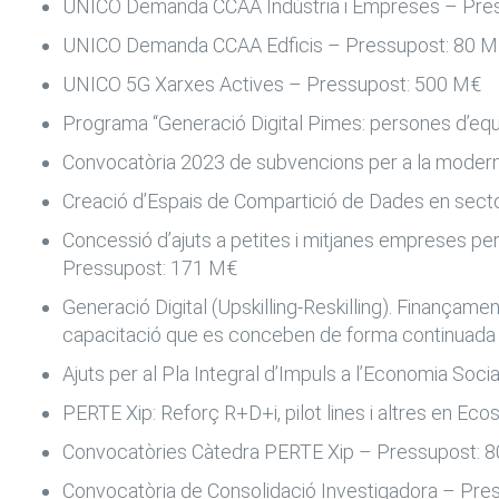
UNICO Demanda CCAA Indústria i Empreses – Pre
UNICO Demanda CCAA Edficis – Pressupost: 80 
UNICO 5G Xarxes Actives – Pressupost: 500 M€
Programa “Generació Digital Pimes: persones d’equ
Convocatòria 2023 de subvencions per a la moderni
Creació d’Espais de Compartició de Dades en sect
Concessió d’ajuts a petites i mitjanes empreses per
Pressupost: 171 M€
Generació Digital (Upskilling-Reskilling). Finançame
capacitació que es conceben de forma continuada
Ajuts per al Pla Integral d’Impuls a l’Economia Soci
PERTE Xip: Reforç R+D+i, pilot lines i altres en E
Convocatòries Càtedra PERTE Xip – Pressupost: 
Convocatòria de Consolidació Investigadora – Pr