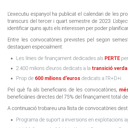
L’executiu espanyol ha publicat el calendari de les pr
transcurs del tercer i quart semestre de 2023. L’objec
identificar quins ajuts els interessen per poder planifica
Entre les convocatòries previstes pel segon semest
destaquen especialment:
Les línies de finançament dedicades als
PERTE
per
2.400 milions d’euros dedicats a la
transició verda
Prop de
600 milions d’euros
dedicats a l’R+D+i
Pel què fa als beneficiaris de les convocatòries,
més
beneficiàries directes del 75% del finançament total d
A continuació trobareu una llista de convocatòries des
Programa de suport a inversions en explotacions 