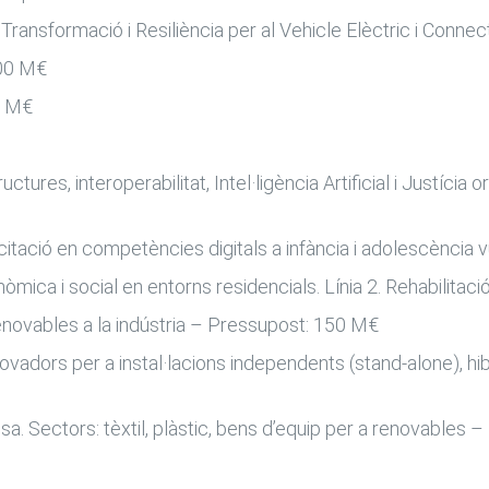
ransformació i Resiliència per al Vehicle Elèctric i Conne
300 M€
50 M€
res, interoperabilitat, Intel·ligència Artificial i Justícia
itació en competències digitals a infància i adolescència
mica i social en entorns residencials. Línia 2. Rehabilitaci
enovables a la indústria – Pressupost: 150 M€
adors per a instal·lacions independents (stand-alone), hi
sa. Sectors: tèxtil, plàstic, bens d’equip per a renovables