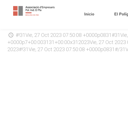
Inicio
El Polí
#!31Vie, 27 Oct 2023 07:50:08 +0000p0831#31Vie
+0000p7+00:003131+00:00x312023Vie, 27 Oct 2023 0
2023#!31Vie, 27 Oct 2023 07:50:08 +0000p0831#/31V