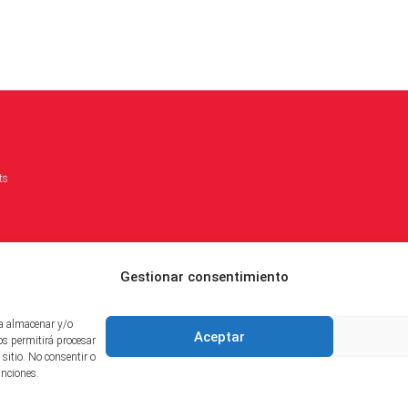
ts
Gestionar consentimiento
ra almacenar y/o
Aceptar
os permitirá procesar
sitio. No consentir o
unciones.