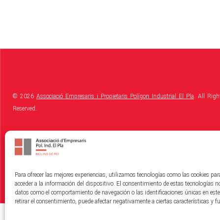
© 2026
Associació Empresaris i Propietaris Polígon Industrial El Pla
. All Righ
Reserved.
Política de Cookies
|
Política de Privacitat
|
Avis Legal
Para ofrecer las mejores experiencias, utilizamos tecnologías como las cookies pa
acceder a la información del dispositivo. El consentimiento de estas tecnologías n
datos como el comportamiento de navegación o las identificaciones únicas en este 
retirar el consentimiento, puede afectar negativamente a ciertas características y f