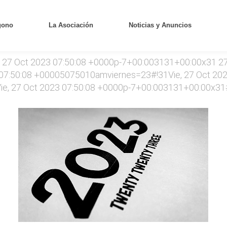
gono
La Asociación
Noticias y Anuncios
, 27 Oct 2023 07:50:08 +0000p-7+00:003131+00:00x31 2
7:50:08 +00005075010amviernes=23#!31Vie, 27 Oct 202
ie, 27 Oct 2023 07:50:08 +0000p-7+00:003131+00:00x31