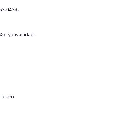
753-043d-
3n-yprivacidad-
ale=en-