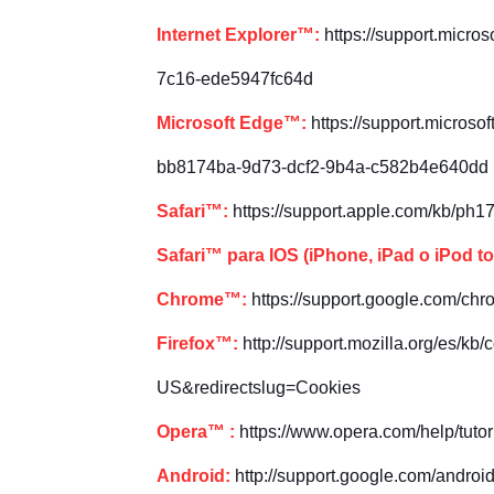
Internet Explorer™:
https://support.micro
7c16-ede5947fc64d
Microsoft Edge™:
https://support.micros
bb8174ba-9d73-dcf2-9b4a-c582b4e640dd
Safari™:
https://support.apple.com/kb/ph
Safari™ para IOS (iPhone, iPad o iPod t
Chrome™:
https://support.google.com/c
Firefox™:
http://support.mozilla.org/es/kb
US&redirectslug=Cookies
Opera™ :
https://www.opera.com/help/tutori
Android:
http://support.google.com/androi