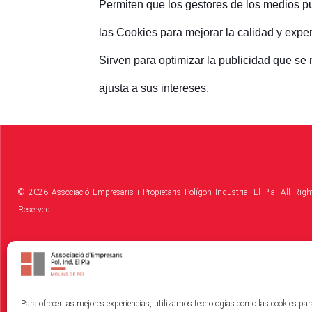
Permiten que los gestores de los medios p
las Cookies para mejorar la calidad y exper
Sirven para optimizar la publicidad que se
ajusta a sus intereses.
© 2026
Associació Empresaris i Propietaris Polígon Industrial El Pla
. All Righ
Reserved.
Política de Cookies
|
Política de Privacitat
|
Avis Legal
Para ofrecer las mejores experiencias, utilizamos tecnologías como las cookies pa