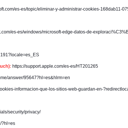
soft.com/es-es/topic/eliminar-y-administrar-cookies-168dab11-0
oft.com/es-es/windows/microsoft-edge-datos-de-exploraci%C3%B
17191?locale=es_ES
ouch):
https://support.apple.com/es-es/HT201265
hrome/answer/95647?hl=es&hlrm=en
/cookies-informacion-que-los-sitios-web-guardan-en-?redirectloc
als/security/privacy/
d/?hl=es