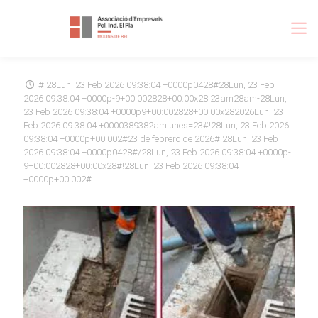
#!28Lun, 23 Feb 2026 09:38:04 +0000p0428#28Lun, 23 Feb
2026 09:38:04 +0000p-9+00:002828+00:00x28 23am28am-28Lun,
23 Feb 2026 09:38:04 +0000p9+00:002828+00:00x282026Lun, 23
Feb 2026 09:38:04 +0000389382amlunes=23#!28Lun, 23 Feb 2026
09:38:04 +0000p+00:002#23 de febrero de 2026#!28Lun, 23 Feb
2026 09:38:04 +0000p0428#/28Lun, 23 Feb 2026 09:38:04 +0000p-
9+00:002828+00:00x28#!28Lun, 23 Feb 2026 09:38:04
+0000p+00:002#