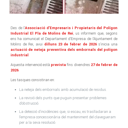
Des de l’
Associació d’Empresaris i Propietaris del Polígon
Industrial El Pla de Molins de Rei
, us informem que, segons
ens ha comunicat el Departament d’Empresa de l’Ajuntament de
Molins de Rei, avui
dilluns 23 de febrer de 2026
s’inicia una
actuació de neteja preventiva dels embornals del polígon
industrial
.
Aquesta intervenció està
prevista
fins divendres
27 de febrer de
2026
.
Les tasques consistiran en:
La neteja dels embornals amb acumulació de residus.
La revisió dels punts que puguin presentar problemes
d’obstrucció.
La detecció d’incidències que, si escau, es traslladaran a
l’empresa concessionària del manteniment del clavegueram
per a la seva resolució.