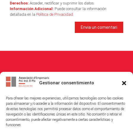
Derechos:
Acceder, rectificar y suprimir los datos.
Información Adicional:
Puede consultar la información
detallada en la
Política de Privacidad
.
© 2026
Associació Empresaris i Propietaris Polígon Industrial El Pla
. All
Gestionar consentimiento
Rights Reserved.
Para ofrecer las mejores experiencias, utilizamos tecnologías como las cookies
Política de Cookies
|
Política de Privacitat
|
Avis Legal
para almacenar y/o acceder a la información del dispositivo. El consentimiento
de estas tecnologías nos permitirá procesar datos como el comportamiento de
navegación o las identificaciones únicas en este sitio. No consentir o retirar el
consentimiento, puede afectar negativamente a ciertas características y
funciones.