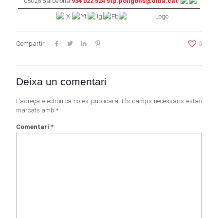
08028 Barcelona
934 022 524
stp.poligons@diba.cat
Compartir
0
Deixa un comentari
L'adreça electrònica no es publicarà.
Els camps necessaris estan
marcats amb
*
Comentari
*