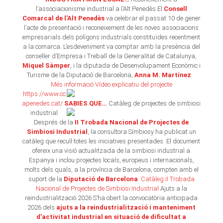
l’associacionisme industrial a l’Alt Penedès El
Consell
Comarcal de l’Alt Penedès
va celebrar el passat 10 de gener
l’acte de presentació i reconeixement de les noves associacions
empresarials dels polígons industrials constituïdes recentment
a la comarca. L’esdeveniment va comptar amb la presència del
conseller d’Empresa i Treball de la Generalitat de Catalunya,
Miquel Sàmper
, i la diputada de Desenvolupament Econòmic i
Turisme de la Diputació de Barcelona,
Anna M. Martínez
.
Més informació
Vídeo explicatiu del projecte
https://www.cc
apenedes.cat/
SABIES QUE…
Catàleg de projectes de simbiosi
industrial
Després de la
II Trobada Nacional de Projectes de
Simbiosi Industrial
, la consultora Símbiosy ha publicat un
catàleg que recull totes les iniciatives presentades. El document
ofereix una visió actualitzada de la simbiosi industrial a
Espanya i inclou projectes locals, europeus i internacionals,
molts dels quals, a la província de Barcelona, compten amb el
suport de la
Diputació de Barcelona
.
Catàleg II Trobada
Nacional de Projectes de Simbiosi Industrial
Ajuts a la
reindustrialització 2026 S’ha obert la convocatòria anticipada
2026 dels
ajuts a la reindustrialització i manteniment
d’activitat industrial en situació de dificultat a