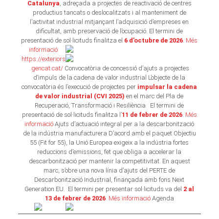
Catalunya
, adreçada a projectes de reactivació de centres
productius tancats o deslocalitzats i al manteniment de
l’activitat industrial mitjançant l’adquisició d’empreses en
dificultat, amb preservació de l’ocupació. El termini de
presentació de sol·licituds finalitza el
6 d’octubre de 2026
.
Més
informació
https://exteriors
.gencat.cat/
Convocatòria de concessió d’ajuts a projectes
d’impuls de la cadena de valor industrial L’objecte de la
convocatòria és l’execució de projectes per
impulsar la cadena
de valor industrial (CVI 2025)
en el marc del Pla de
Recuperació, Transformació i Resiliència. El termini de
presentació de sol·licituds finalitza l’
11 de febrer de 2026
.
Més
informació
Ajuts d’actuació integral per a la descarbonització
de la indústria manufacturera D’acord amb el paquet Objectiu
55 (Fit for 55), la Unió Europea exigeix a la indústria fortes
reduccions d’emissions, fet que obliga a accelerar la
descarbonització per mantenir la competitivitat. En aquest
marc, s’obre una nova línia d’ajuts del PERTE de
Descarbonització Industrial, finançada amb fons Next
Generation EU. El termini per presentar sol·licituds va del
2 al
13 de febrer de 2026
.
Més informació
Agenda