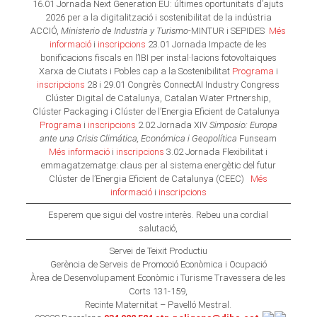
16.01 Jornada Next Generation EU: últimes oportunitats d’ajuts
2026 per a la digitalització i sostenibilitat de la indústria
ACCIÓ,
Ministerio de Industria y Turismo
-MINTUR i SEPIDES
Més
informació
i
inscripcions
23.01 Jornada Impacte de les
bonificacions fiscals en l’IBI per instal·lacions fotovoltaiques
Xarxa de Ciutats i Pobles cap a la Sostenibilitat
Programa
i
inscripcions
28 i 29.01 Congrès ConnectAI Industry Congress
Clúster Digital de Catalunya, Catalan Water Prtnership,
Clúster Packaging i Clúster de l’Energia Eficient de Catalunya
Programa
i
inscripcions
2.02 Jornada XIV
Simposio: Europa
ante una Crisis Climática, Económica i Geopolítica
Funseam
Més informació
i
inscripcions
3.02 Jornada Flexibilitat i
emmagatzematge: claus per al sistema energètic del futur
Clúster de l’Energia Eficient de Catalunya (CEEC)
Més
informació
i
inscripcions
Esperem que sigui del vostre interès. Rebeu una cordial
salutació,
Servei de Teixit Productiu
Gerència de Serveis de Promoció Econòmica i Ocupació
Àrea de Desenvolupament Econòmic i Turisme Travessera de les
Corts 131-159,
Recinte Maternitat – Pavelló Mestral.