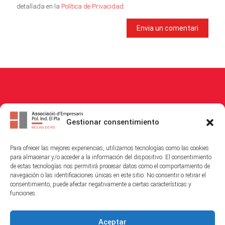
detallada en la
Política de Privacidad
.
© 2026
Associació Empresaris i Propietaris Polígon Industrial El Pla
. All
Gestionar consentimiento
Rights Reserved.
Para ofrecer las mejores experiencias, utilizamos tecnologías como las cookies
Política de Cookies
|
Política de Privacitat
|
Avis Legal
para almacenar y/o acceder a la información del dispositivo. El consentimiento
de estas tecnologías nos permitirá procesar datos como el comportamiento de
navegación o las identificaciones únicas en este sitio. No consentir o retirar el
consentimiento, puede afectar negativamente a ciertas características y
funciones.
Aceptar