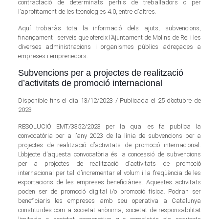
contractació de determinats perfils de treballadors o per
l’aprofitament de les tecnologies 4.0, entre d’altres.
Aquí trobaràs tota la informació dels ajuts, subvencions,
finançament i serveis que ofereix l’Ajuntament de Molins de Rei i les
diverses administracions i organismes públics adreçades a
empreses i emprenedors.
Subvencions per a projectes de realització
d’activitats de promoció internacional
Disponible fins el dia 13/12/2023 / Publicada el 25 d’octubre de
2023
RESOLUCIÓ EMT/3352/2023 per la qual es fa publica la
convocatòria per a l’any 2023 de la línia de subvencions per a
projectes de realització d’activitats de promoció internacional.
L’objecte d’aquesta convocatòria és la concessió de subvencions
per a projectes de realització d’activitats de promoció
internacional per tal d’incrementar el volum i la freqüència de les
exportacions de les empreses beneficiàries. Aquestes activitats
poden ser de promoció digital i/o promoció física. Podran ser
beneficiaris les empreses amb seu operativa a Catalunya
constituïdes com a societat anònima, societat de responsabilitat