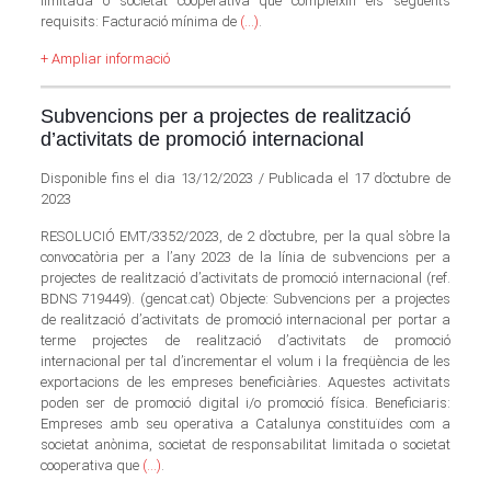
limitada o societat cooperativa que compleixin els següents
requisits: Facturació mínima de
(…)
.
+ Ampliar informació
Subvencions per a projectes de realització
d’activitats de promoció internacional
Disponible fins el dia 13/12/2023 / Publicada el 17 d’octubre de
2023
RESOLUCIÓ EMT/3352/2023, de 2 d’octubre, per la qual s’obre la
convocatòria per a l’any 2023 de la línia de subvencions per a
projectes de realització d’activitats de promoció internacional (ref.
BDNS 719449). (gencat.cat) Objecte: Subvencions per a projectes
de realització d’activitats de promoció internacional per portar a
terme projectes de realització d’activitats de promoció
internacional per tal d’incrementar el volum i la freqüència de les
exportacions de les empreses beneficiàries. Aquestes activitats
poden ser de promoció digital i/o promoció física. Beneficiaris:
Empreses amb seu operativa a Catalunya constituïdes com a
societat anònima, societat de responsabilitat limitada o societat
cooperativa que
(…)
.