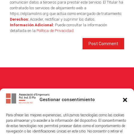
comunican datos a terceros para prestar este servicio. El Titular ha
contratado los servicios de alojamiento web a
https://elplamolins.org que actúa como encargado de tratamiento.
Derechos:
Acceder, rectificar y suprimir los datos.
Información Adicional:
Puede consultar la información
detallada en la
Política de Privacidad
.
© 2026
Associació Empresaris i Propietaris Polígon Industrial El Pla
. All
Gestionar consentimiento
Rights Reserved.
Para ofrecer las mejores experiencias, utilizamos tecnologías como las cookies
Política de Cookies
|
Política de Privacitat
|
Avis Legal
para almacenar y/o acceder a la información del dispositivo. El consentimiento
de estas tecnologías nos permitirá procesar datos como el comportamiento de
navegación o las identificaciones únicas en este sitio. No consentir o retirar el