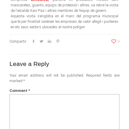
mascaretes, guants, equips de protecció i altres, va rebre la visita
de l’alcalde Xavi Paz i altres membres de l’equip de govern.
Aquesta visita s’engloba en el marc del programa municipal
que té per finalitat conèixer les empreses de valor afegit i punteres
en els seus sectors ubicades al nostre polígon
Compartir
0
Leave a Reply
Your email address will not be published.
Required fields are
marked
*
Comment
*