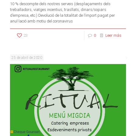
10 % descompte dels nostres serveis (desplaçaments dels
treballadors, viatges incentius, trasllats, dinars/sopars
d’empresa, etc.) Devolució de la totalitat de l’import pagat per
anul·lació amb motiu del coronavirus
23
0
Leer más
25 de abril de 2020