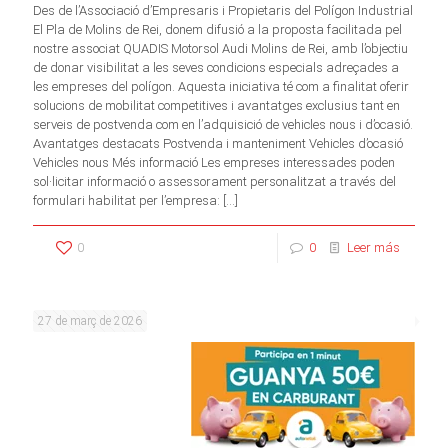
Des de l’Associació d’Empresaris i Propietaris del Polígon Industrial
El Pla de Molins de Rei, donem difusió a la proposta facilitada pel
nostre associat QUADIS Motorsol Audi Molins de Rei, amb l’objectiu
de donar visibilitat a les seves condicions especials adreçades a
les empreses del polígon. Aquesta iniciativa té com a finalitat oferir
solucions de mobilitat competitives i avantatges exclusius tant en
serveis de postvenda com en l’adquisició de vehicles nous i d’ocasió.
Avantatges destacats Postvenda i manteniment Vehicles d’ocasió
Vehicles nous Més informació Les empreses interessades poden
sol·licitar informació o assessorament personalitzat a través del
formulari habilitat per l’empresa:
[…]
0
0
Leer más
27 de març de 2026