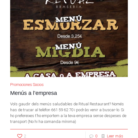
Promociones Socios
Menús a l’empresa
Vols gaudir dels menús saludables de Ritual Restaurant? Només
has de trucar al telèfon 661 59 62 70 i podràs venir a buscar-lo. Si
ho prefereixes t’ho emportem a la teva empresa sense despeses de
transport (No hi ha comanda mínima)
2
0
Leer más