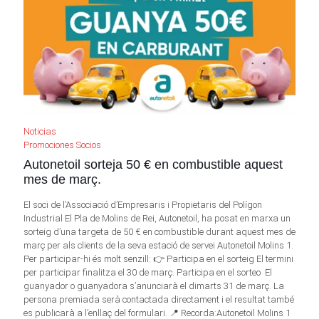
Noticias
Promociones Socios
Autonetoil sorteja 50 € en combustible aquest
mes de març.
El soci de l’Associació d’Empresaris i Propietaris del Polígon
Industrial El Pla de Molins de Rei, Autonetoil, ha posat en marxa un
sorteig d’una targeta de 50 € en combustible durant aquest mes de
març per als clients de la seva estació de servei Autonetoil Molins 1.
Per participar-hi és molt senzill: 👉 Participa en el sorteig El termini
per participar finalitza el 30 de març. Participa en el sorteo El
guanyador o guanyadora s’anunciarà el dimarts 31 de març. La
persona premiada serà contactada directament i el resultat també
es publicarà a l’enllaç del formulari. 📍 Recorda:Autonetoil Molins 1