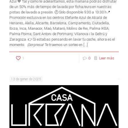
Azul 💙 Tal y como te adelantamos, esta mañana podrás disfrutar
de un 50% más de tiempo de lavado por ficha/euro en nuestras
pistas de lavado a presión. 🕘 Solo disponible 9:30 a 13:30 h📍
Promoción exclusiva en los centros Elefante Azul de.Alcalá de
Henares, Alella, Alicante, Barcelona, Campamento, Ciutadella,
Ibiza, Inca, Manacor, Maó, Mataró, Molins de Rei, Palma IKEA,
Palma Poima, Sant Antoni de Portmany, Vilanova i la Geltrú y
Zaragoza. 👉 Si estabas pensando en lavar tu coche, ahora es el
momento. ¡Sorpresa! Te traemos un sorteo en
[…]
1
0
Leer más
13 de gener de 2025