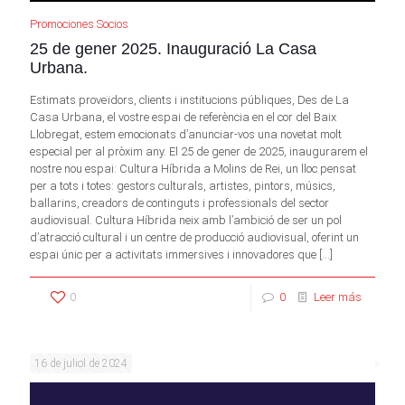
Promociones Socios
25 de gener 2025. Inauguració La Casa
Urbana.
Estimats proveïdors, clients i institucions públiques, Des de La
Casa Urbana, el vostre espai de referència en el cor del Baix
Llobregat, estem emocionats d’anunciar-vos una novetat molt
especial per al pròxim any. El 25 de gener de 2025, inaugurarem el
nostre nou espai: Cultura Híbrida a Molins de Rei, un lloc pensat
per a tots i totes: gestors culturals, artistes, pintors, músics,
ballarins, creadors de continguts i professionals del sector
audiovisual. Cultura Híbrida neix amb l’ambició de ser un pol
d’atracció cultural i un centre de producció audiovisual, oferint un
espai únic per a activitats immersives i innovadores que
[…]
0
0
Leer más
16 de juliol de 2024