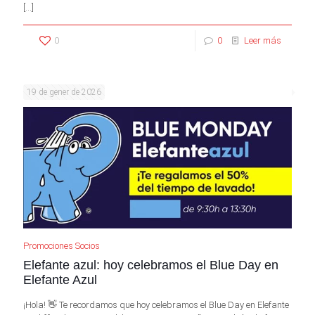
[…]
0
0
Leer más
19 de gener de 2026
Promociones Socios
Elefante azul: hoy celebramos el Blue Day en
Elefante Azul
¡Hola! 👋 Te recordamos que hoy celebramos el Blue Day en Elefante