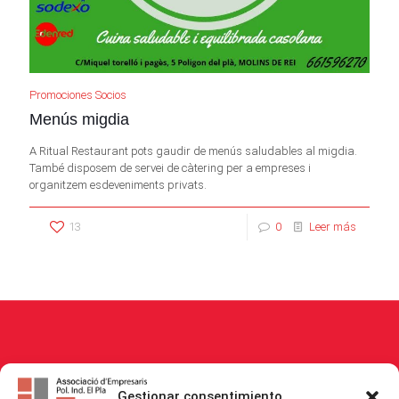
Promociones Socios
Menús migdia
A Ritual Restaurant pots gaudir de menús saludables al migdia.
També disposem de servei de càtering per a empreses i
organitzem esdeveniments privats.
13
0
Leer más
© 2026
Associació Empresaris i Propietaris Polígon Industrial El Pla
. All
Gestionar consentimiento
Rights Reserved.