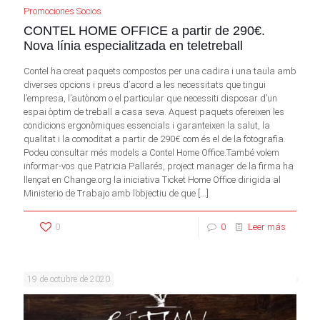
Promociones Socios
CONTEL HOME OFFICE a partir de 290€.
Nova línia especialitzada en teletreball
Contel ha creat paquets compostos per una cadira i una taula amb
diverses opcions i preus d’acord a les necessitats que tingui
l’empresa, l’autònom o el particular que necessiti disposar d’un
espai òptim de treball a casa seva. Aquest paquets ofereixen les
condicions ergonòmiques essencials i garanteixen la salut, la
qualitat i la comoditat a partir de 290€ com és el de la fotografia.
Podeu consultar més models a Contel Home Office.També volem
informar-vos que Patricia Pallarés, project manager de la firma ha
llençat en Change.org la iniciativa Ticket Home Office dirigida al
Ministerio de Trabajo amb l’objectiu de que
[…]
0
0
Leer más
19 de octubre de 2020