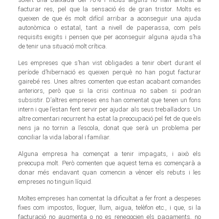
facturar res, pel que la sensació és de gran tristor. Molts es
queixen de que és molt difícil arribar a aconseguir una ajuda
autonòmica o estatal, tant a nivell de paperassa, com pels
requisits exigits i pensen que per aconseguir alguna ajuda s’ha
de tenir una situació molt crítica.
Les empreses que s’han vist obligades a tenir obert durant el
període d’hibernació es queixen perquè no han pogut facturar
gairebé res. Unes altres comenten que estan acabant comandes
anteriors, però que si la crisi continua no saben si podran
subsistir. D’altres empreses ens han comentat que tenen un fons
intern i que l’estan fent servir per ajudar als seus treballadors. Un
altre comentari recurrent ha estat la preocupació pel fet de que els
nens ja no tornin a l’escola, donat que serà un problema per
conciliar la vida laboral i familiar.
Alguna empresa ha començat a tenir impagats, i això els
preocupa molt. Però comenten que aquest tema es començarà a
donar més endavant quan comencin a vèncer els rebuts i les
empreses no tinguin líquid.
Moltes empreses han comentat la dificultat a fer front a despeses
fixes com impostos, lloguer, llum, aigua, telèfon etc., i que, si la
facturació no augmenta o no es renegocien els pagaments, no