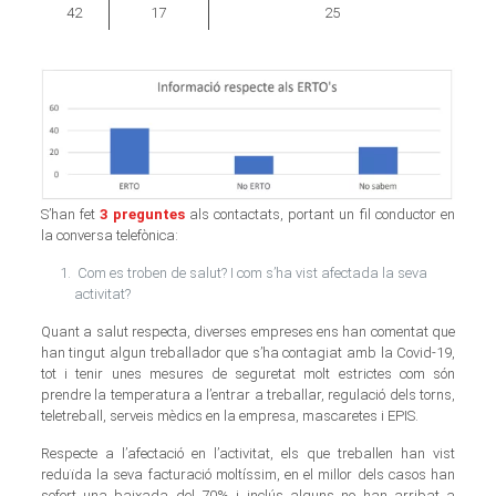
42
17
25
S’han fet
3 preguntes
als contactats, portant un fil conductor en
la conversa telefònica:
Com es troben de salut? I com s’ha vist afectada la seva
activitat?
Quant a salut respecta, diverses empreses ens han comentat que
han tingut algun treballador que s’ha contagiat amb la Covid-19,
tot i tenir unes mesures de seguretat molt estrictes com són
prendre la temperatura a l’entrar a treballar, regulació dels torns,
teletreball, serveis mèdics en la empresa, mascaretes i EPIS.
Respecte a l’afectació en l’activitat, els que treballen han vist
reduïda la seva facturació moltíssim, en el millor dels casos han
sofert una baixada del 70% i inclús alguns no han arribat a