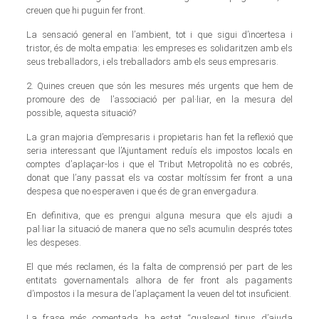
creuen que hi puguin fer front.
La sensació general en l’ambient, tot i que sigui d’incertesa i
tristor, és de molta empatia: les empreses es solidaritzen amb els
seus treballadors, i els treballadors amb els seus empresaris.
2. Quines creuen que són les mesures més urgents que hem de
promoure des de l’associació per pal·liar, en la mesura del
possible, aquesta situació?
La gran majoria d’empresaris i propietaris han fet la reflexió que
seria interessant que l’Ajuntament reduís els impostos locals en
comptes d’aplaçar-los i que el Tribut Metropolità no es cobrés,
donat que l’any passat els va costar moltíssim fer front a una
despesa que no esperaven i que és de gran envergadura.
En definitiva, que es prengui alguna mesura que els ajudi a
pal·liar la situació de manera que no se’ls acumulin després totes
les despeses.
El que més reclamen, és la falta de comprensió per part de les
entitats governamentals alhora de fer front als pagaments
d’impostos i la mesura de l’aplaçament la veuen del tot insuficient.
La frase més comentada ha estat “qualsevol tipus d’ajuda