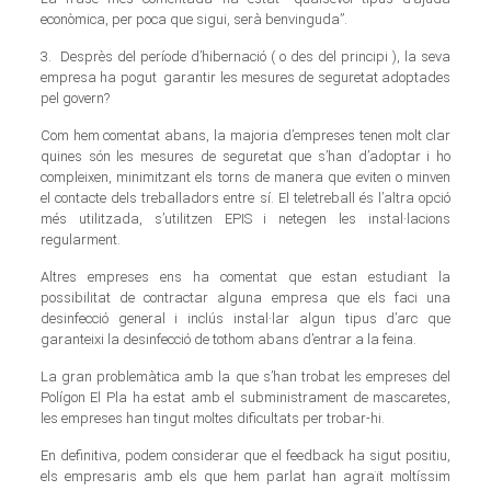
econòmica, per poca que sigui, serà benvinguda”.
3. Desprès del període d’hibernació ( o des del principi ), la seva
empresa ha pogut garantir les mesures de seguretat adoptades
pel govern?
Com hem comentat abans, la majoria d’empreses tenen molt clar
quines són les mesures de seguretat que s’han d’adoptar i ho
compleixen, minimitzant els torns de manera que eviten o minven
el contacte dels treballadors entre sí. El teletreball és l’altra opció
més utilitzada, s’utilitzen EPIS i netegen les instal·lacions
regularment.
Altres empreses ens ha comentat que estan estudiant la
possibilitat de contractar alguna empresa que els faci una
desinfecció general i inclús instal·lar algun tipus d’arc que
garanteixi la desinfecció de tothom abans d’entrar a la feina.
La gran problemàtica amb la que s’han trobat les empreses del
Polígon El Pla ha estat amb el subministrament de mascaretes,
les empreses han tingut moltes dificultats per trobar-hi.
En definitiva, podem considerar que el feedback ha sigut positiu,
els empresaris amb els que hem parlat han agraït moltíssim