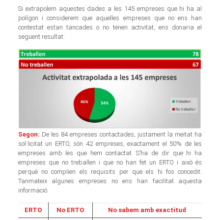
Si extrapolem aquestes dades a les 145 empreses que hi ha al
polígon i considerem que aquelles empreses que no ens han
contestat estan tancades o no tenen activitat, ens donaria el
següent resultat:
Segon:
De les 84 empreses contactades, justament la meitat ha
sol·licitat un ERTO, són 42 empreses, exactament el 50% de les
empreses amb les que hem contactat. S’ha de dir que hi ha
empreses que no treballen i que no han fet un ERTO i això és
perquè no complien els requisits per que els hi fos concedit.
Tanmateix algunes empreses no ens han facilitat aquesta
informació.
ERTO
No ERTO
No sabem amb exactitud