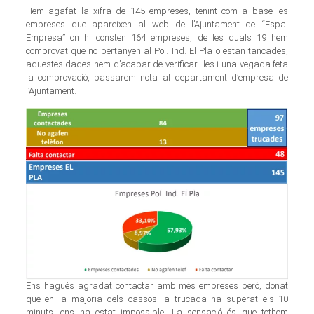
Hem agafat la xifra de 145 empreses, tenint com a base les
empreses que apareixen al web de l’Ajuntament de “Espai
Empresa” on hi consten 164 empreses, de les quals 19 hem
comprovat que no pertanyen al Pol. Ind. El Pla o estan tancades;
aquestes dades hem d’acabar de verificar- les i una vegada feta
la comprovació, passarem nota al departament d’empresa de
l’Ajuntament.
Ens hagués agradat contactar amb més empreses però, donat
que en la majoria dels cassos la trucada ha superat els 10
minuts, ens ha estat impossible. La sensació és que tothom