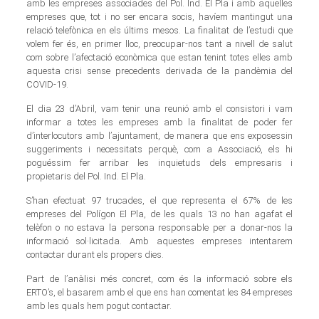
amb les empreses associades del Pol. Ind. El Pla i amb aquelles
empreses que, tot i no ser encara socis, havíem mantingut una
relació telefònica en els últims mesos. La finalitat de l’estudi que
volem fer és, en primer lloc, preocupar-nos tant a nivell de salut
com sobre l’afectació econòmica que estan tenint totes elles amb
aquesta crisi sense precedents derivada de la pandèmia del
COVID-19.
El dia 23 d’Abril, vam tenir una reunió amb el consistori i vam
informar a totes les empreses amb la finalitat de poder fer
d’interlocutors amb l’ajuntament, de manera que ens exposessin
suggeriments i necessitats perquè, com a Associació, els hi
poguéssim fer arribar les inquietuds dels empresaris i
propietaris del Pol. Ind. El Pla.
S’han efectuat 97 trucades, el que representa el 67% de les
empreses del Polígon El Pla, de les quals 13 no han agafat el
telèfon o no estava la persona responsable per a donar-nos la
informació sol·licitada. Amb aquestes empreses intentarem
contactar durant els propers dies.
Part de l’anàlisi més concret, com és la informació sobre els
ERTO’s, el basarem amb el que ens han comentat les 84 empreses
amb les quals hem pogut contactar.