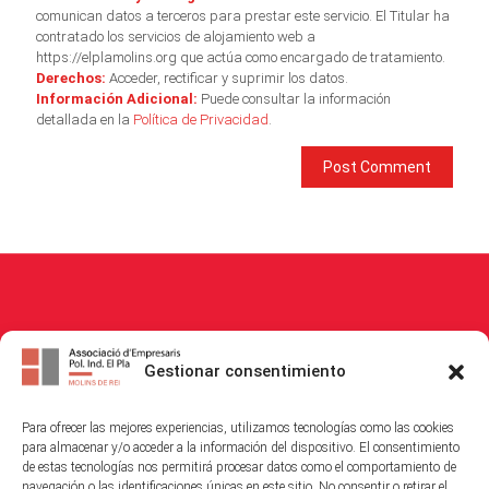
comunican datos a terceros para prestar este servicio. El Titular ha
contratado los servicios de alojamiento web a
https://elplamolins.org que actúa como encargado de tratamiento.
Derechos:
Acceder, rectificar y suprimir los datos.
Información Adicional:
Puede consultar la información
detallada en la
Política de Privacidad
.
© 2026
Associació Empresaris i Propietaris Polígon Industrial El Pla
. All
Gestionar consentimiento
Rights Reserved.
Para ofrecer las mejores experiencias, utilizamos tecnologías como las cookies
Política de Cookies
|
Política de Privacitat
|
Avis Legal
para almacenar y/o acceder a la información del dispositivo. El consentimiento
de estas tecnologías nos permitirá procesar datos como el comportamiento de
navegación o las identificaciones únicas en este sitio. No consentir o retirar el