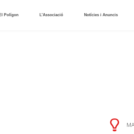
El Polígon
L’Associació
Notícies i Anuncis
MA